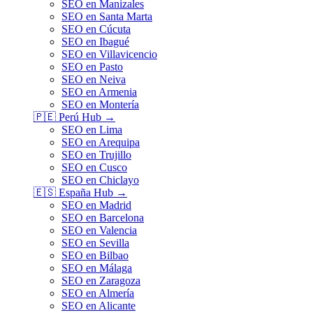
SEO en Manizales
SEO en Santa Marta
SEO en Cúcuta
SEO en Ibagué
SEO en Villavicencio
SEO en Pasto
SEO en Neiva
SEO en Armenia
SEO en Montería
🇵🇪
Perú
Hub →
SEO en Lima
SEO en Arequipa
SEO en Trujillo
SEO en Cusco
SEO en Chiclayo
🇪🇸
España
Hub →
SEO en Madrid
SEO en Barcelona
SEO en Valencia
SEO en Sevilla
SEO en Bilbao
SEO en Málaga
SEO en Zaragoza
SEO en Almería
SEO en Alicante