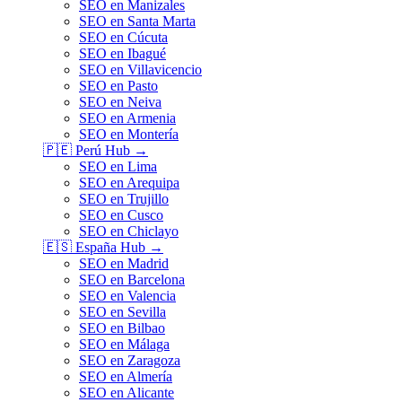
SEO en Manizales
SEO en Santa Marta
SEO en Cúcuta
SEO en Ibagué
SEO en Villavicencio
SEO en Pasto
SEO en Neiva
SEO en Armenia
SEO en Montería
🇵🇪
Perú
Hub →
SEO en Lima
SEO en Arequipa
SEO en Trujillo
SEO en Cusco
SEO en Chiclayo
🇪🇸
España
Hub →
SEO en Madrid
SEO en Barcelona
SEO en Valencia
SEO en Sevilla
SEO en Bilbao
SEO en Málaga
SEO en Zaragoza
SEO en Almería
SEO en Alicante