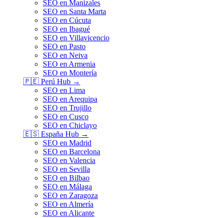
SEO en Manizales
SEO en Santa Marta
SEO en Cúcuta
SEO en Ibagué
SEO en Villavicencio
SEO en Pasto
SEO en Neiva
SEO en Armenia
SEO en Montería
🇵🇪
Perú
Hub →
SEO en Lima
SEO en Arequipa
SEO en Trujillo
SEO en Cusco
SEO en Chiclayo
🇪🇸
España
Hub →
SEO en Madrid
SEO en Barcelona
SEO en Valencia
SEO en Sevilla
SEO en Bilbao
SEO en Málaga
SEO en Zaragoza
SEO en Almería
SEO en Alicante