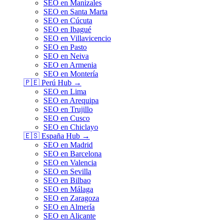
SEO en Manizales
SEO en Santa Marta
SEO en Cúcuta
SEO en Ibagué
SEO en Villavicencio
SEO en Pasto
SEO en Neiva
SEO en Armenia
SEO en Montería
🇵🇪
Perú
Hub →
SEO en Lima
SEO en Arequipa
SEO en Trujillo
SEO en Cusco
SEO en Chiclayo
🇪🇸
España
Hub →
SEO en Madrid
SEO en Barcelona
SEO en Valencia
SEO en Sevilla
SEO en Bilbao
SEO en Málaga
SEO en Zaragoza
SEO en Almería
SEO en Alicante