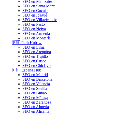
SEO en Manizales
SEO en Santa Marta
SEO en Cúcuta
SEO en Ibagué
SEO en Villavicencio
SEO en Pasto
SEO en Neiva
SEO en Armenia
SEO en Montería
🇵🇪
Perú
Hub →
SEO en Lima
SEO en Arequipa
SEO en Trujillo
SEO en Cusco
SEO en Chiclayo
🇪🇸
España
Hub →
SEO en Madrid
SEO en Barcelona
SEO en Valencia
SEO en Sevilla
SEO en Bilbao
SEO en Málaga
SEO en Zaragoza
SEO en Almería
SEO en Alicante