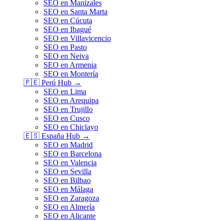
SEO en Manizales
SEO en Santa Marta
SEO en Cúcuta
SEO en Ibagué
SEO en Villavicencio
SEO en Pasto
SEO en Neiva
SEO en Armenia
SEO en Montería
🇵🇪
Perú
Hub →
SEO en Lima
SEO en Arequipa
SEO en Trujillo
SEO en Cusco
SEO en Chiclayo
🇪🇸
España
Hub →
SEO en Madrid
SEO en Barcelona
SEO en Valencia
SEO en Sevilla
SEO en Bilbao
SEO en Málaga
SEO en Zaragoza
SEO en Almería
SEO en Alicante