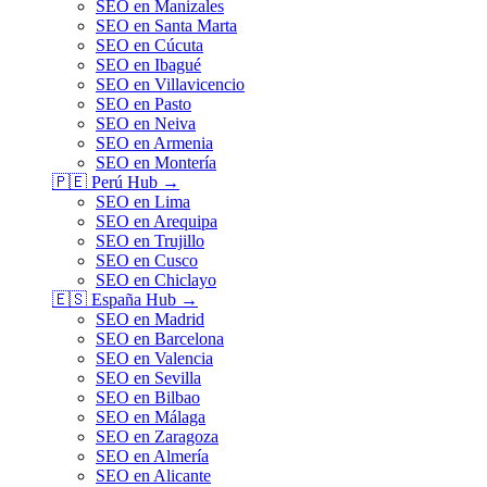
SEO en Manizales
SEO en Santa Marta
SEO en Cúcuta
SEO en Ibagué
SEO en Villavicencio
SEO en Pasto
SEO en Neiva
SEO en Armenia
SEO en Montería
🇵🇪
Perú
Hub →
SEO en Lima
SEO en Arequipa
SEO en Trujillo
SEO en Cusco
SEO en Chiclayo
🇪🇸
España
Hub →
SEO en Madrid
SEO en Barcelona
SEO en Valencia
SEO en Sevilla
SEO en Bilbao
SEO en Málaga
SEO en Zaragoza
SEO en Almería
SEO en Alicante