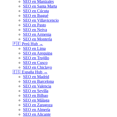
SEO en Manizales
SEO en Santa Marta
SEO en Cúcuta
SEO en Ibagué
SEO en Villavicencio
SEO en Pasto
SEO en Neiva
SEO en Armenia
SEO en Montería
🇵🇪
Perú
Hub →
SEO en Lima
SEO en Arequipa
SEO en Trujillo
SEO en Cusco
SEO en Chiclayo
🇪🇸
España
Hub →
SEO en Madrid
SEO en Barcelona
SEO en Valencia
SEO en Sevilla
SEO en Bilbao
SEO en Málaga
SEO en Zaragoza
SEO en Almería
SEO en Alicante